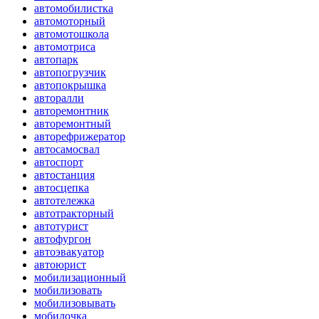
автомобилистка
автомоторный
автомотошкола
автомотриса
автопарк
автопогрузчик
автопокрышка
авторалли
авторемонтник
авторемонтный
авторефрижератор
автосамосвал
автоспорт
автостанция
автосцепка
автотележка
автотракторный
автотурист
автофургон
автоэвакуатор
автоюрист
мобилизационный
мобилизовать
мобилизовывать
мобилочка