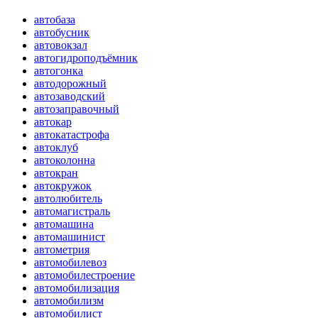
автобаза
автобусник
автовокзал
автогидроподъёмник
автогонка
автодорожный
автозаводский
автозаправочный
автокар
автокатастрофа
автоклуб
автоколонна
автокран
автокружок
автолюбитель
автомагистраль
автомашина
автомашинист
автометрия
автомобилевоз
автомобилестроение
автомобилизация
автомобилизм
автомобилист