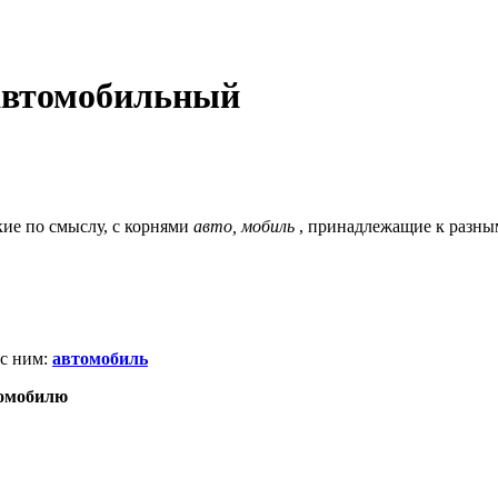
автомобильный
кие по смыслу, c корнями
авто, мобиль
, принадлежащие к разны
 с ним
:
автомобиль
омобилю