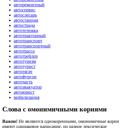
авторемонтный
автосервис
автослесарь
автостанция
автострада
автотележка
автотракторный
автотранспорт
автотранспортный
автотрасса
автотрейлер
автотуризм
автотурист
автотягач
автофургон
авточасть
автоэвакуатор
автоюрист
мобилизация
Слова с омонимичными корнями
Важно!
Не являются однокоренными, омонимичные корни
имеют одинаковое написание, но разное лексическое