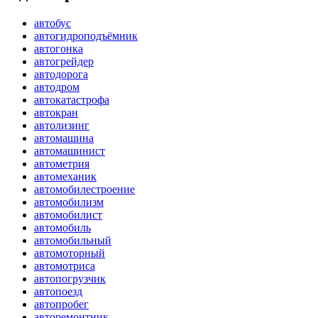
автобус
автогидроподъёмник
автогонка
автогрейдер
автодорога
автодром
автокатастрофа
автокран
автолизинг
автомашина
автомашинист
автометрия
автомеханик
автомобилестроение
автомобилизм
автомобилист
автомобиль
автомобильный
автомоторный
автомотриса
автопогрузчик
автопоезд
автопробег
авторемонтник