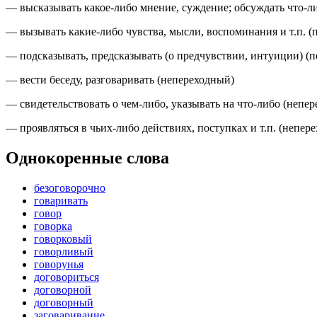
— высказывать какое-либо мнение, суждение; обсуждать что-ли
— вызывать какие-либо чувства, мысли, воспоминания и т.п. (
— подсказывать, предсказывать (
о предчувствии, интуиции
) (
п
— вести беседу, разговаривать (
непереходный
)
— свидетельствовать о чем-либо, указывать на что-либо (
непер
— проявляться в чьих-либо действиях, поступках и т.п. (
непере
Однокоренные слова
безоговорочно
говаривать
говор
говорка
говорковый
говорливый
говорунья
договориться
договорной
договорный
заговаривание