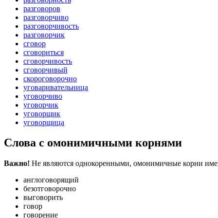
разговоров
разговорчиво
разговорчивость
разговорчик
сговор
сговориться
сговорчивость
сговорчивый
скороговорочно
уговаривательница
уговорчиво
уговорчик
уговорщик
уговорщица
Слова с омонимичными корнями
Важно!
Не являются однокоренными, омонимичные корни имеют
англоговорящий
безотговорочно
выговорить
говор
говорение