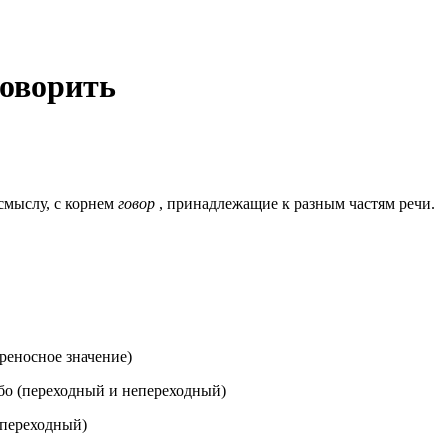
говорить
смыслу, c корнем
говор
, принадлежащие к разным частям речи.
реносное значение
)
о (
переходный и непереходный
)
епереходный
)