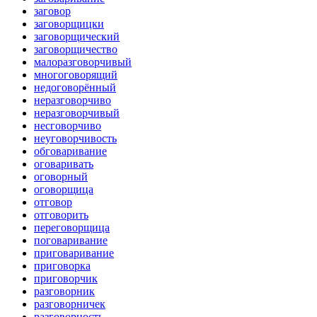
заговор
заговорщицки
заговорщический
заговорщичество
малоразговорчивый
многоговорящий
недоговорённый
неразговорчиво
неразговорчивый
несговорчиво
неуговорчивость
обговаривание
оговаривать
оговорный
оговорщица
отговор
отговорить
переговорщица
поговаривание
приговаривание
приговорка
приговорчик
разговорник
разговорничек
разговорность