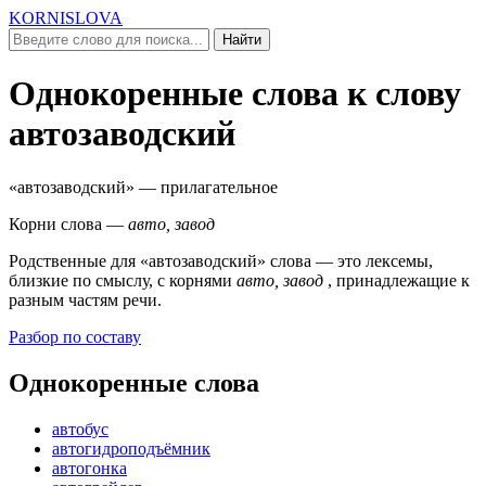
KORNISLOVA
Найти
Однокоренные слова к слову
автозаводский
«автозаводский»
— прилагательное
Корни слова —
авто, завод
Родственные для
«автозаводский»
слова — это лексемы,
близкие по смыслу, c корнями
авто, завод
, принадлежащие к
разным частям речи.
Разбор по составу
Однокоренные слова
автобус
автогидроподъёмник
автогонка