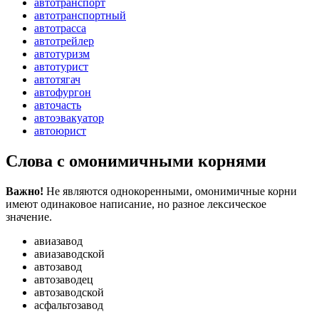
автотранспорт
автотранспортный
автотрасса
автотрейлер
автотуризм
автотурист
автотягач
автофургон
авточасть
автоэвакуатор
автоюрист
Слова с омонимичными корнями
Важно!
Не являются однокоренными, омонимичные корни
имеют одинаковое написание, но разное лексическое
значение.
авиазавод
авиазаводской
автозавод
автозаводец
автозаводской
асфальтозавод