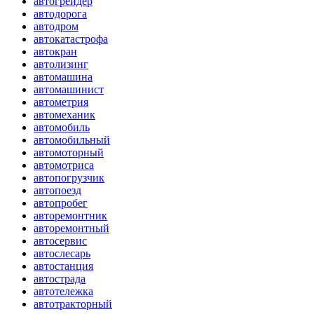
автогрейдер
автодорога
автодром
автокатастрофа
автокран
автолизинг
автомашина
автомашинист
автометрия
автомеханик
автомобиль
автомобильный
автомоторный
автомотриса
автопогрузчик
автопоезд
автопробег
авторемонтник
авторемонтный
автосервис
автослесарь
автостанция
автострада
автотележка
автотракторный