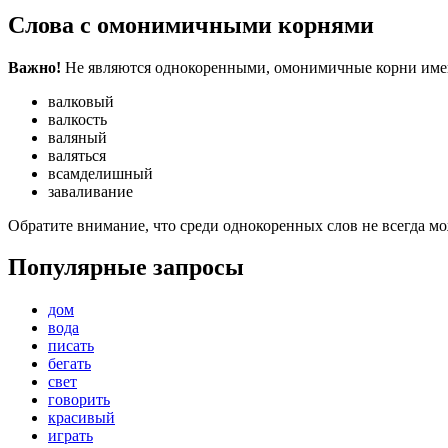
Слова с омонимичными корнями
Важно!
Не являются однокоренными, омонимичные корни имеют
валковый
валкость
валяный
валяться
всамделишный
заваливание
Обратите внимание, что среди однокоренных слов не всегда м
Популярные запросы
дом
вода
писать
бегать
свет
говорить
красивый
играть