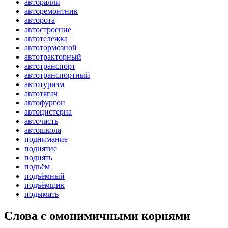
авторалли
авторемонтник
авторота
автостроение
автотележка
автотормозной
автотракторный
автотранспорт
автотранспортный
автотуризм
автотягач
автофургон
автоцистерна
авточасть
автошкола
поднимание
поднятие
поднять
подъём
подъёмный
подъёмщик
подымать
Слова с омонимичными корнями