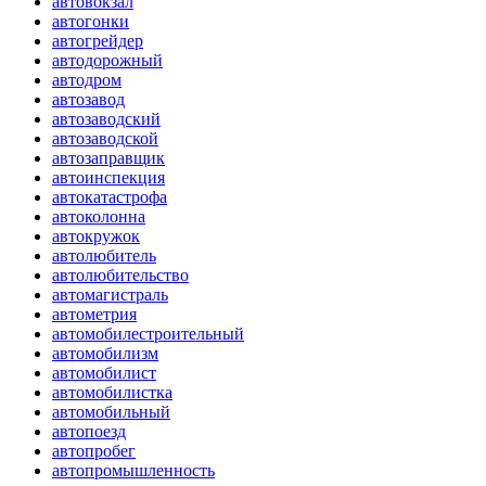
автовокзал
автогонки
автогрейдер
автодорожный
автодром
автозавод
автозаводский
автозаводской
автозаправщик
автоинспекция
автокатастрофа
автоколонна
автокружок
автолюбитель
автолюбительство
автомагистраль
автометрия
автомобилестроительный
автомобилизм
автомобилист
автомобилистка
автомобильный
автопоезд
автопробег
автопромышленность