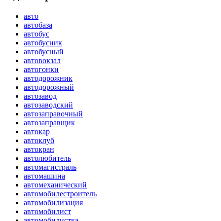
авто
автобаза
автобус
автобусник
автобусный
автовокзал
автогонки
автодорожник
автодорожный
автозавод
автозаводский
автозаправочный
автозаправщик
автокар
автоклуб
автокран
автолюбитель
автомагистраль
автомашина
автомеханический
автомобилестроитель
автомобилизация
автомобилист
автомобилистка