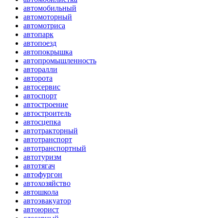
автомобильный
автомоторный
автомотриса
автопарк
автопоезд
автопокрышка
автопромышленность
авторалли
авторота
автосервис
автоспорт
автостроение
автостроитель
автосцепка
автотракторный
автотранспорт
автотранспортный
автотуризм
автотягач
автофургон
автохозяйство
автошкола
автоэвакуатор
автоюрист