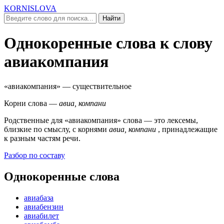
KORNISLOVA
Найти
Однокоренные слова к слову
авиакомпания
«авиакомпания»
— существительное
Корни слова —
авиа, компани
Родственные для
«авиакомпания»
слова — это лексемы,
близкие по смыслу, c корнями
авиа, компани
, принадлежащие
к разным частям речи.
Разбор по составу
Однокоренные слова
авиабаза
авиабензин
авиабилет