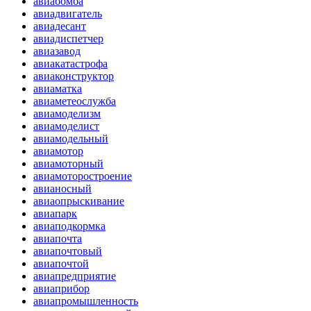
авиабомба
авиадвигатель
авиадесант
авиадиспетчер
авиазавод
авиакатастрофа
авиаконструктор
авиаматка
авиаметеослужба
авиамоделизм
авиамоделист
авиамодельный
авиамотор
авиамоторный
авиамоторостроение
авианосный
авиаопрыскивание
авиапарк
авиаподкормка
авиапочта
авиапочтовый
авиапочтой
авиапредприятие
авиаприбор
авиапромышленность