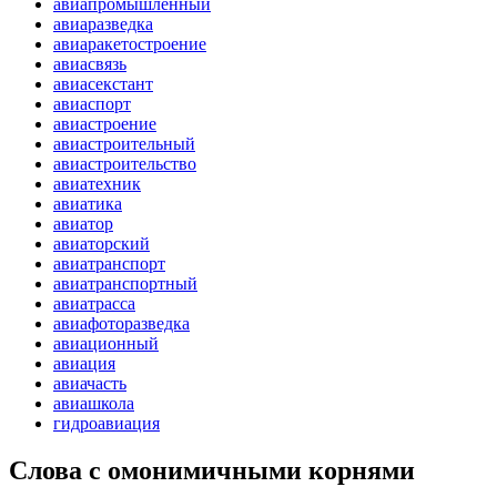
авиапромышленный
авиаразведка
авиаракетостроение
авиасвязь
авиасекстант
авиаспорт
авиастроение
авиастроительный
авиастроительство
авиатехник
авиатика
авиатор
авиаторский
авиатранспорт
авиатранспортный
авиатрасса
авиафоторазведка
авиационный
авиация
авиачасть
авиашкола
гидроавиация
Слова с омонимичными корнями