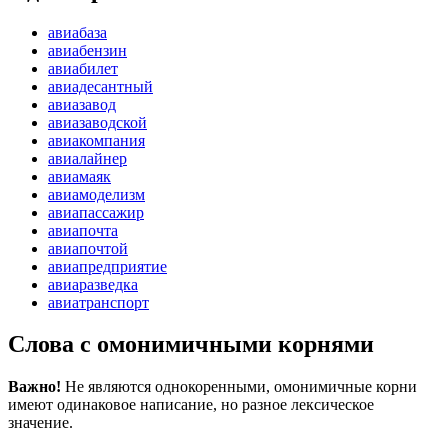
авиабаза
авиабензин
авиабилет
авиадесантный
авиазавод
авиазаводской
авиакомпания
авиалайнер
авиамаяк
авиамоделизм
авиапассажир
авиапочта
авиапочтой
авиапредприятие
авиаразведка
авиатранспорт
Слова с омонимичными корнями
Важно!
Не являются однокоренными, омонимичные корни
имеют одинаковое написание, но разное лексическое
значение.