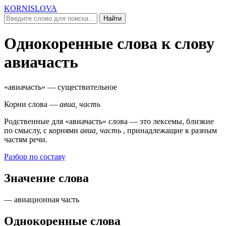
KORNISLOVA
Найти
Однокоренные слова к слову
авиачасть
«авиачасть»
— существительное
Корни слова —
авиа, часть
Родственные для
«авиачасть»
слова — это лексемы, близкие
по смыслу, c корнями
авиа, часть
, принадлежащие к разным
частям речи.
Разбор по составу
Значение слова
— авиационная часть
Однокоренные слова