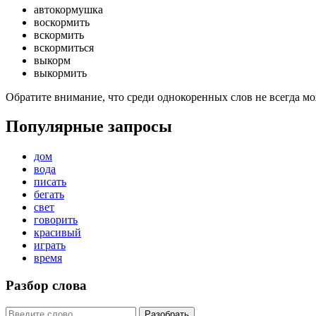
автокормушка
воскормить
вскормить
вскормиться
выкорм
выкормить
Обратите внимание, что среди однокоренных слов не всегда м
Популярные запросы
дом
вода
писать
бегать
свет
говорить
красивый
играть
время
Разбор слова
Разобрать