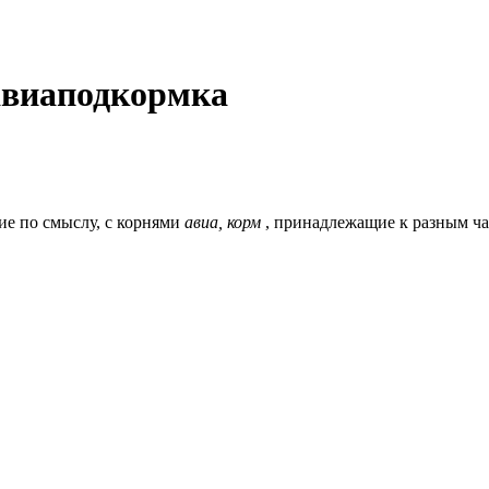
авиаподкормка
ие по смыслу, c корнями
авиа, корм
, принадлежащие к разным ча