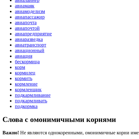
авиалайнер
авиамаяк
авиамоделизм
авиапассажир
авиапочта
авиапочтой
авиапредприятие
авиаразведка
авиатранспорт
авиационный
авиация
бескормица
корм
кормилец
кормить
кормление
кормленщик
подкармливание
подкармливать
подкормка
Слова с омонимичными корнями
Важно!
Не являются однокоренными, омонимичные корни имеют