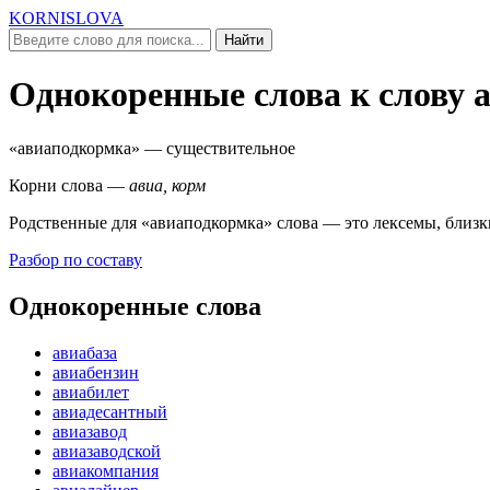
KORNISLOVA
Найти
Однокоренные слова к слову
«авиаподкормка»
— существительное
Корни слова —
авиа, корм
Родственные для
«авиаподкормка»
слова — это лексемы, близк
Разбор по составу
Однокоренные слова
авиабаза
авиабензин
авиабилет
авиадесантный
авиазавод
авиазаводской
авиакомпания