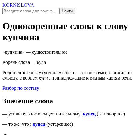
KORNISLOVA
Найти
Однокоренные слова к слову
купчина
«купчина»
— существительное
Корень слова —
купч
Родственные для
«купчина»
слова — это лексемы, близкие по
смыслу, c корнем
купч
, принадлежащие к разным частям речи.
Разбор по составу
Значение слова
—
усилительное к существительному
:
купец
(
разговорное
)
—
то же, что
:
купец
(
устаревшее
)