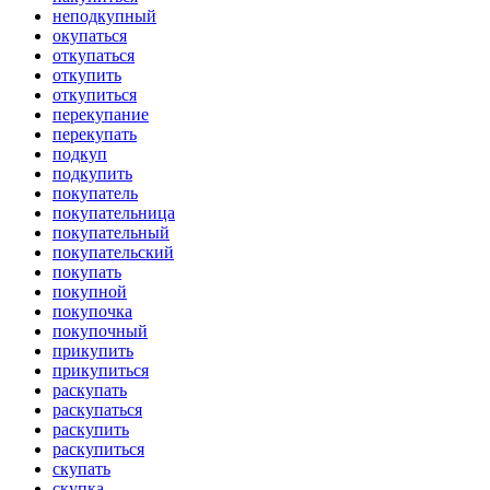
неподкупный
окупаться
откупаться
откупить
откупиться
перекупание
перекупать
подкуп
подкупить
покупатель
покупательница
покупательный
покупательский
покупать
покупной
покупочка
покупочный
прикупить
прикупиться
раскупать
раскупаться
раскупить
раскупиться
скупать
скупка