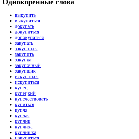
Однокоренные слова
выкупить
выкупиться
докупать
докупиться
допокупаться
закупать
закупаться
закупить
закупка
закупочный
закупщик
искупаться
искупиться
купец
купецкий
купечествовать
купиться
купля
купчая
купчик
купчиха
купчишка
накупиться