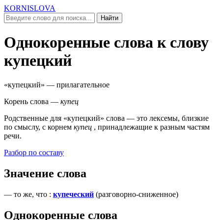
KORNISLOVA
Найти
Однокоренные слова к слову
купецкий
«купецкий»
— прилагательное
Корень слова —
купец
Родственные для
«купецкий»
слова — это лексемы, близкие
по смыслу, c корнем
купец
, принадлежащие к разным частям
речи.
Разбор по составу
Значение слова
—
то же, что
:
купеческий
(
разговорно-сниженное
)
Однокоренные слова