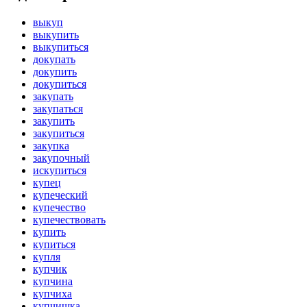
выкуп
выкупить
выкупиться
докупать
докупить
докупиться
закупать
закупаться
закупить
закупиться
закупка
закупочный
искупиться
купец
купеческий
купечество
купечествовать
купить
купиться
купля
купчик
купчина
купчиха
купчишка