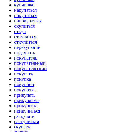
купчишко
накупаться
накупиться
напокупаться
окупиться
откуп
откупаться
откупиться
перекупание
подкупать
покупатель
покупательный
покупательский
покупать
покупка
покупной
покупочка
прикупать
прикупаться
прикупить
прикупиться
раскупать
раскупиться
скупать