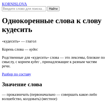
KORNISLOVA
Найти
Однокоренные слова к слову
кудесить
«кудесить»
— глагол
Корень слова —
кудес
Родственные для
«кудесить»
слова — это лексемы, близкие по
смыслу, c корнем
кудес
, принадлежащие к разным частям
речи.
Разбор по составу
Значение слова
— проказничать (
первоначально — совершать какое-либо
волшебство, колдовать
) (
местное
)