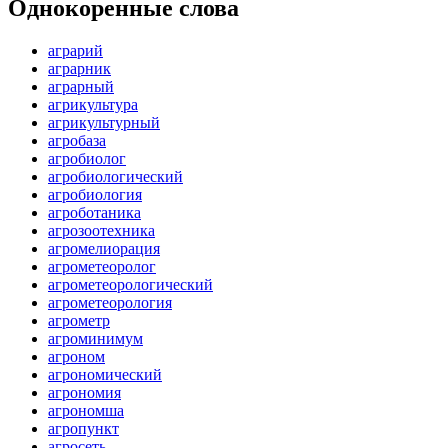
Однокоренные слова
аграрий
аграрник
аграрный
агрикультура
агрикультурный
агробаза
агробиолог
агробиологический
агробиология
агроботаника
агрозоотехника
агромелиорация
агрометеоролог
агрометеорологический
агрометеорология
агрометр
агроминимум
агроном
агрономический
агрономия
агрономша
агропункт
агросеть