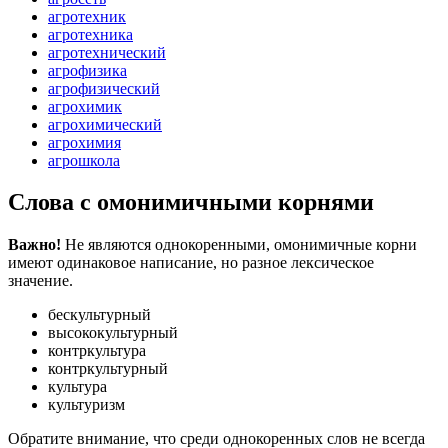
агротехник
агротехника
агротехнический
агрофизика
агрофизический
агрохимик
агрохимический
агрохимия
агрошкола
Слова с омонимичными корнями
Важно!
Не являются однокоренными, омонимичные корни
имеют одинаковое написание, но разное лексическое
значение.
бескультурный
высококультурный
контркультура
контркультурный
культура
культуризм
Обратите внимание, что среди однокоренных слов не всегда