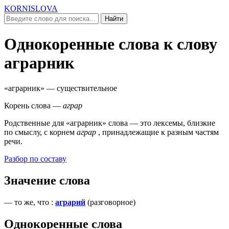
KORNISLOVA
Найти
Однокоренные слова к слову
аграрник
«аграрник»
— существительное
Корень слова —
аграр
Родственные для
«аграрник»
слова — это лексемы, близкие
по смыслу, c корнем
аграр
, принадлежащие к разным частям
речи.
Разбор по составу
Значение слова
—
то же, что
:
аграрий
(
разговорное
)
Однокоренные слова