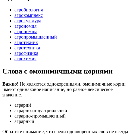
агробиология
агрокомплекс
агрокультура
агрономия
агрономша
агропромышленный
агротехник
агротехника
агрофизика
агрохимия
Слова с омонимичными корнями
Важно!
Не являются однокоренными, омонимичные корни
имеют одинаковое написание, но разное лексическое
значение.
аграрий
аграрно-индустриальный
аграрно-промышленный
аграрный
Обратите внимание, что среди однокоренных слов не всегда