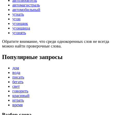
автолюбитель
автомагистраль
автомобильный
угнать
угон
угонщик
угонщица
угонять
Обратите внимание, что среди однокоренных слов не всегда
можно найти проверочные слова.
Популярные запросы
дом
вода
писать
бегать
свет
говорить
красивый
играть
время
Разбор слова