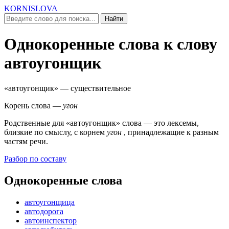
KORNISLOVA
Найти
Однокоренные слова к слову
автоугонщик
«автоугонщик»
— существительное
Корень слова —
угон
Родственные для
«автоугонщик»
слова — это лексемы,
близкие по смыслу, c корнем
угон
, принадлежащие к разным
частям речи.
Разбор по составу
Однокоренные слова
автоугонщица
автодорога
автоинспектор