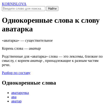
KORNISLOVA
Найти
Однокоренные слова к слову
аватарка
«аватарка»
— существительное
Корень слова —
аватар
Родственные для
«аватарка»
слова — это лексемы, близкие по
смыслу, c корнем
аватар
, принадлежащие к разным частям
речи.
Разбор по составу
Однокоренные слова
аватарочка
ава
аватар