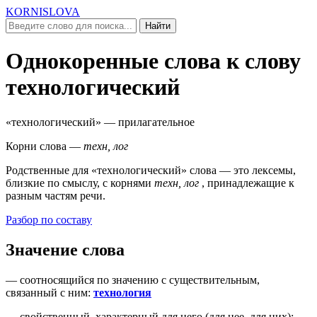
KORNISLOVA
Найти
Однокоренные слова к слову
технологический
«технологический»
— прилагательное
Корни слова —
техн, лог
Родственные для
«технологический»
слова — это лексемы,
близкие по смыслу, c корнями
техн, лог
, принадлежащие к
разным частям речи.
Разбор по составу
Значение слова
—
соотносящийся по значению с существительным,
связанный с ним
:
технология
—
свойственный, характерный для него (
для нее, для них
)
: