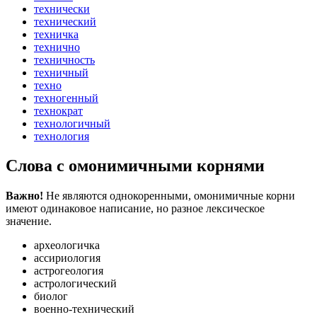
технически
технический
техничка
технично
техничность
техничный
техно
техногенный
технократ
технологичный
технология
Слова с омонимичными корнями
Важно!
Не являются однокоренными, омонимичные корни
имеют одинаковое написание, но разное лексическое
значение.
археологичка
ассириология
астрогеология
астрологический
биолог
военно-технический