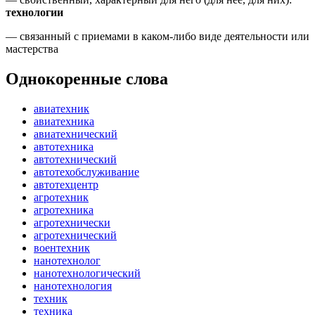
технологии
— связанный с приемами в каком-либо виде деятельности или
мастерства
Однокоренные слова
авиатехник
авиатехника
авиатехнический
автотехника
автотехнический
автотехобслуживание
автотехцентр
агротехник
агротехника
агротехнически
агротехнический
воентехник
нанотехнолог
нанотехнологический
нанотехнология
техник
техника