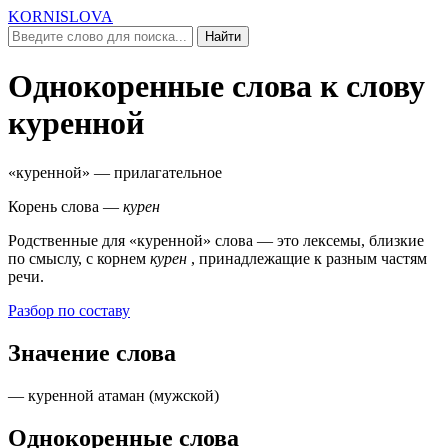
KORNISLOVA
Найти
Однокоренные слова к слову
куренной
«куренной»
— прилагательное
Корень слова —
курен
Родственные для
«куренной»
слова — это лексемы, близкие
по смыслу, c корнем
курен
, принадлежащие к разным частям
речи.
Разбор по составу
Значение слова
— куренной атаман (
мужской
)
Однокоренные слова