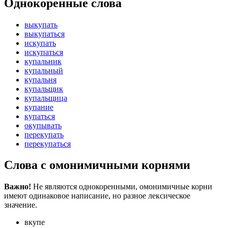
Однокоренные слова
выкупать
выкупаться
искупать
искупаться
купальник
купальный
купальня
купальщик
купальщица
купание
купаться
окупывать
перекупать
перекупаться
Слова с омонимичными корнями
Важно!
Не являются однокоренными, омонимичные корни
имеют одинаковое написание, но разное лексическое
значение.
вкупе