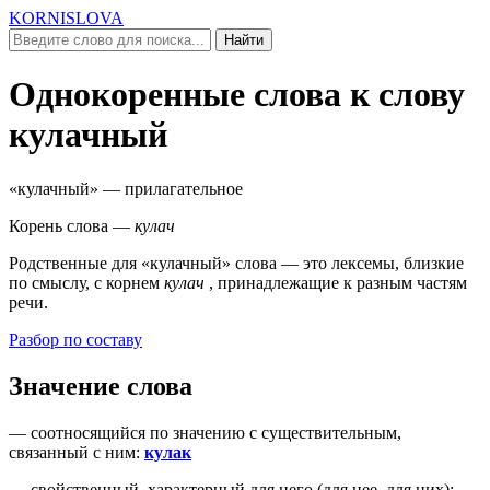
KORNISLOVA
Найти
Однокоренные слова к слову
кулачный
«кулачный»
— прилагательное
Корень слова —
кулач
Родственные для
«кулачный»
слова — это лексемы, близкие
по смыслу, c корнем
кулач
, принадлежащие к разным частям
речи.
Разбор по составу
Значение слова
—
соотносящийся по значению с существительным,
связанный с ним
:
кулак
—
свойственный, характерный для него (
для нее, для них
)
: