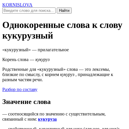
KORNISLOVA
Найти
Однокоренные слова к слову
кукурузный
«кукурузный»
— прилагательное
Корень слова —
кукуруз
Родственные для
«кукурузный»
слова — это лексемы,
близкие по смыслу, c корнем
кукуруз
, принадлежащие к
разным частям речи.
Разбор по составу
Значение слова
—
соотносящийся по значению с существительным,
связанный с ним
:
кукуруза
—
свойственный, характерный для него (
для нее, для них
)
: