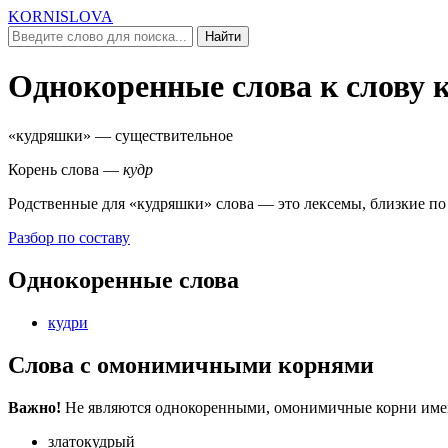
KORNISLOVA
Найти
Однокоренные слова к слову
«кудряшки»
— существительное
Корень слова —
кудр
Родственные для
«кудряшки»
слова — это лексемы, близкие по
Разбор по составу
Однокоренные слова
кудри
Слова с омонимичными корнями
Важно!
Не являются однокоренными, омонимичные корни имеют
златокудрый