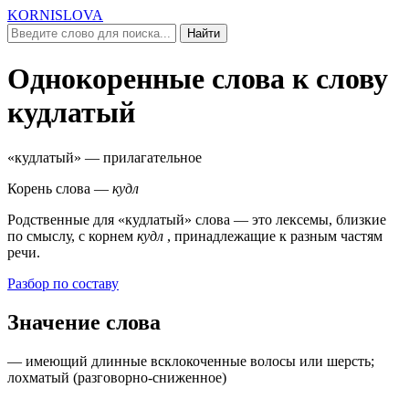
KORNISLOVA
Найти
Однокоренные слова к слову
кудлатый
«кудлатый»
— прилагательное
Корень слова —
кудл
Родственные для
«кудлатый»
слова — это лексемы, близкие
по смыслу, c корнем
кудл
, принадлежащие к разным частям
речи.
Разбор по составу
Значение слова
— имеющий длинные всклокоченные волосы или шерсть;
лохматый (
разговорно-сниженное
)