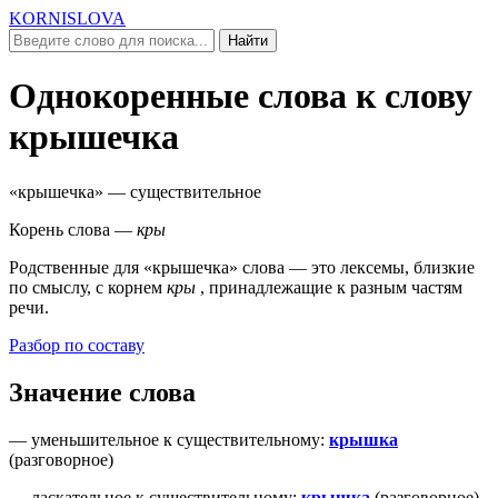
KORNISLOVA
Найти
Однокоренные слова к слову
крышечка
«крышечка»
— существительное
Корень слова —
кры
Родственные для
«крышечка»
слова — это лексемы, близкие
по смыслу, c корнем
кры
, принадлежащие к разным частям
речи.
Разбор по составу
Значение слова
—
уменьшительное к существительному
:
крышка
(
разговорное
)
—
ласкательное к существительному
:
крышка
(
разговорное
)