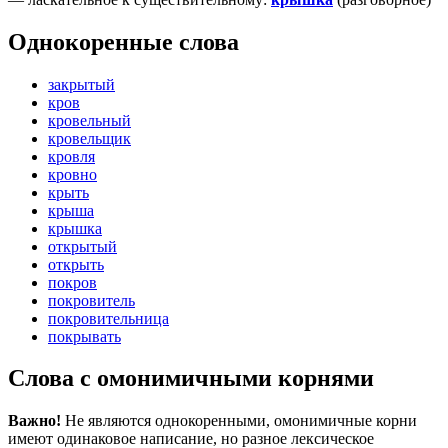
Однокоренные слова
закрытый
кров
кровельный
кровельщик
кровля
кровно
крыть
крыша
крышка
открытый
открыть
покров
покровитель
покровительница
покрывать
Слова с омонимичными корнями
Важно!
Не являются однокоренными, омонимичные корни
имеют одинаковое написание, но разное лексическое