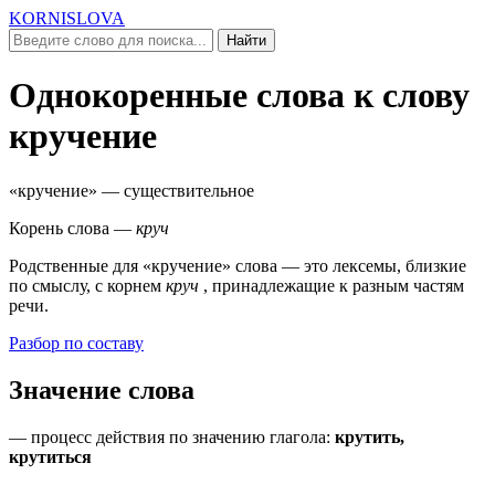
KORNISLOVA
Найти
Однокоренные слова к слову
кручение
«кручение»
— существительное
Корень слова —
круч
Родственные для
«кручение»
слова — это лексемы, близкие
по смыслу, c корнем
круч
, принадлежащие к разным частям
речи.
Разбор по составу
Значение слова
—
процесс действия по значению глагола
:
крутить,
крутиться