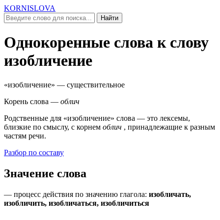
KORNISLOVA
Найти
Однокоренные слова к слову
изобличение
«изобличение»
— существительное
Корень слова —
облич
Родственные для
«изобличение»
слова — это лексемы,
близкие по смыслу, c корнем
облич
, принадлежащие к разным
частям речи.
Разбор по составу
Значение слова
—
процесс действия по значению глагола
:
изобличать,
изобличить, изобличаться, изобличиться