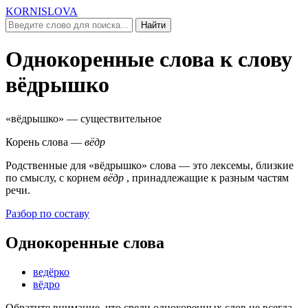
KORNISLOVA
Найти
Однокоренные слова к слову
вёдрышко
«вёдрышко»
— существительное
Корень слова —
вёдр
Родственные для
«вёдрышко»
слова — это лексемы, близкие
по смыслу, c корнем
вёдр
, принадлежащие к разным частям
речи.
Разбор по составу
Однокоренные слова
ведёрко
вёдро
Обратите внимание, что среди однокоренных слов не всегда