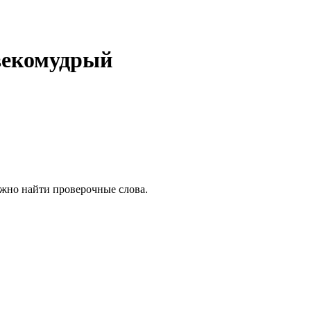
векомудрый
ожно найти проверочные слова.