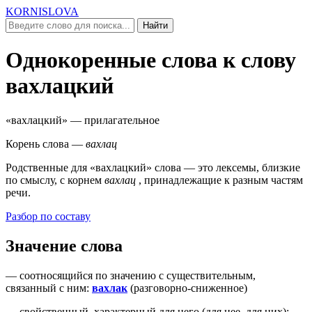
KORNISLOVA
Найти
Однокоренные слова к слову
вахлацкий
«вахлацкий»
— прилагательное
Корень слова —
вахлац
Родственные для
«вахлацкий»
слова — это лексемы, близкие
по смыслу, c корнем
вахлац
, принадлежащие к разным частям
речи.
Разбор по составу
Значение слова
—
соотносящийся по значению с существительным,
связанный с ним
:
вахлак
(
разговорно-сниженное
)
—
свойственный, характерный для него (
для нее, для них
)
: