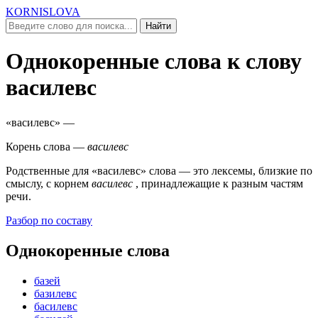
KORNISLOVA
Найти
Однокоренные слова к слову
василевс
«василевс»
—
Корень слова —
василевс
Родственные для
«василевс»
слова — это лексемы, близкие по
смыслу, c корнем
василевс
, принадлежащие к разным частям
речи.
Разбор по составу
Однокоренные слова
базей
базилевс
басилевс