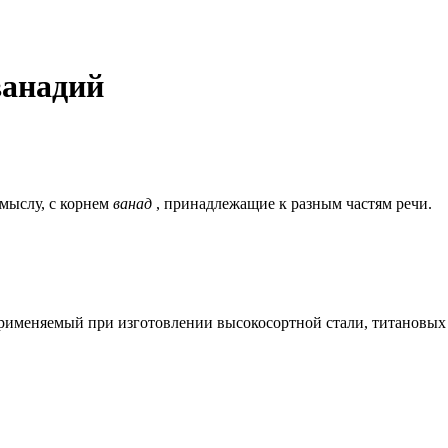
ванадий
смыслу, c корнем
ванад
, принадлежащие к разным частям речи.
применяемый при изготовлении высокосортной стали, титановых с