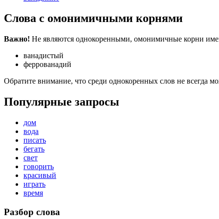
Слова с омонимичными корнями
Важно!
Не являются однокоренными, омонимичные корни имеют
ванадистый
феррованадий
Обратите внимание, что среди однокоренных слов не всегда м
Популярные запросы
дом
вода
писать
бегать
свет
говорить
красивый
играть
время
Разбор слова