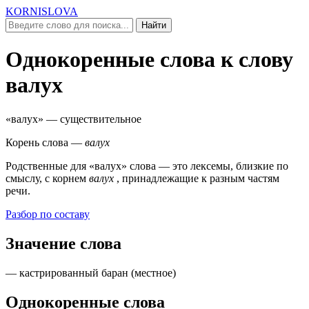
KORNISLOVA
Найти
Однокоренные слова к слову
валух
«валух»
— существительное
Корень слова —
валух
Родственные для
«валух»
слова — это лексемы, близкие по
смыслу, c корнем
валух
, принадлежащие к разным частям
речи.
Разбор по составу
Значение слова
— кастрированный баран (
местное
)
Однокоренные слова