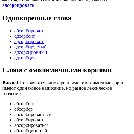
адсорбировать
Однокоренные слова
абсорбировать
адсорбент
адсорбировать
адсорбируемый
адсорбционный
адсорбция
Слова с омонимичными корнями
Важно!
Не являются однокоренными, омонимичные корни
имеют одинаковое написание, но разное лексическое
значение.
абсорбент
абсорбер
абсорбированный
абсорбировать
абсорбироваться
абсорбционный