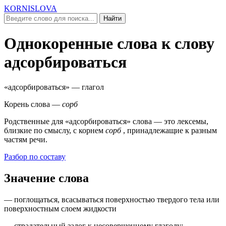
KORNISLOVA
Найти
Однокоренные слова к слову
адсорбироваться
«адсорбироваться»
— глагол
Корень слова —
сорб
Родственные для
«адсорбироваться»
слова — это лексемы,
близкие по смыслу, c корнем
сорб
, принадлежащие к разным
частям речи.
Разбор по составу
Значение слова
— поглощаться, всасываться поверхностью твердого тела или
поверхностным слоем жидкости
—
страдательный залог к несовершенному глаголу
: