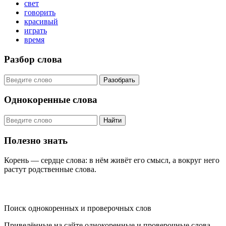
свет
говорить
красивый
играть
время
Разбор слова
Разобрать
Однокоренные слова
Найти
Полезно знать
Корень — сердце слова: в нём живёт его смысл, а вокруг него
растут родственные слова.
KORNISLOVA
Поиск однокоренных и проверочных слов
Приведённые на сайте однокоренные и проверочные слова