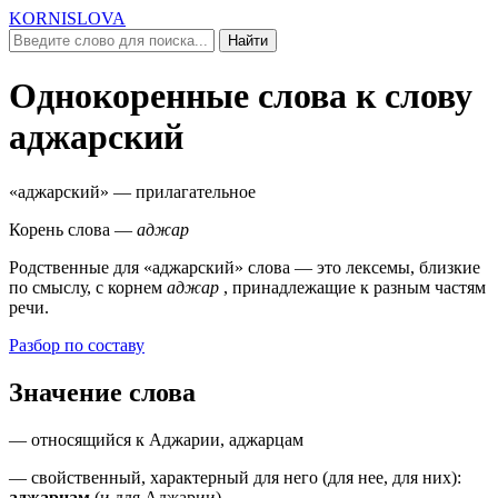
KORNISLOVA
Найти
Однокоренные слова к слову
аджарский
«аджарский»
— прилагательное
Корень слова —
аджар
Родственные для
«аджарский»
слова — это лексемы, близкие
по смыслу, c корнем
аджар
, принадлежащие к разным частям
речи.
Разбор по составу
Значение слова
—
относящийся к
Аджарии, аджарцам
—
свойственный, характерный для него (
для нее, для них
)
:
аджарцам
(
и для Аджарии
)