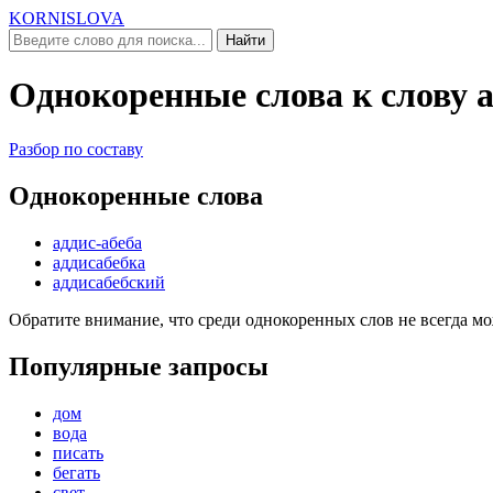
KORNISLOVA
Найти
Однокоренные слова к слову
Разбор по составу
Однокоренные слова
аддис-абеба
аддисабебка
аддисабебский
Обратите внимание, что среди однокоренных слов не всегда м
Популярные запросы
дом
вода
писать
бегать
свет