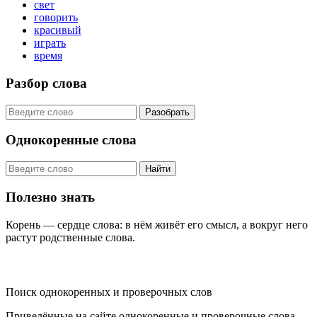
свет
говорить
красивый
играть
время
Разбор слова
Разобрать
Однокоренные слова
Найти
Полезно знать
Корень — сердце слова: в нём живёт его смысл, а вокруг него
растут родственные слова.
KORNISLOVA
Поиск однокоренных и проверочных слов
Приведённые на сайте однокоренные и проверочные слова