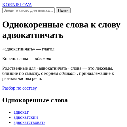
KORNISLOVA
Найти
Однокоренные слова к слову
адвокатничать
«адвокатничать»
— глагол
Корень слова —
адвокат
Родственные для
«адвокатничать»
слова — это лексемы,
близкие по смыслу, c корнем
адвокат
, принадлежащие к
разным частям речи.
Разбор по составу
Однокоренные слова
адвокат
адвокатский
адвокатствовать