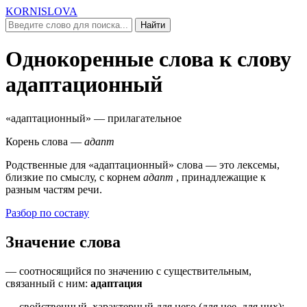
KORNISLOVA
Найти
Однокоренные слова к слову
адаптационный
«адаптационный»
— прилагательное
Корень слова —
адапт
Родственные для
«адаптационный»
слова — это лексемы,
близкие по смыслу, c корнем
адапт
, принадлежащие к
разным частям речи.
Разбор по составу
Значение слова
—
соотносящийся по значению с существительным,
связанный с ним
:
адаптация
—
свойственный, характерный для него (
для нее, для них
)
: