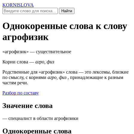
KORNISLOVA
Найти
Однокоренные слова к слову
агрофизик
«агрофизик»
— существительное
Корни слова —
агро, физ
Родственные для
«агрофизик»
слова — это лексемы, близкие
по смыслу, c корнями
агро, физ
, принадлежащие к разным
частям речи.
Разбор по составу
Значение слова
— специалист в области агрофизики
Однокоренные слова