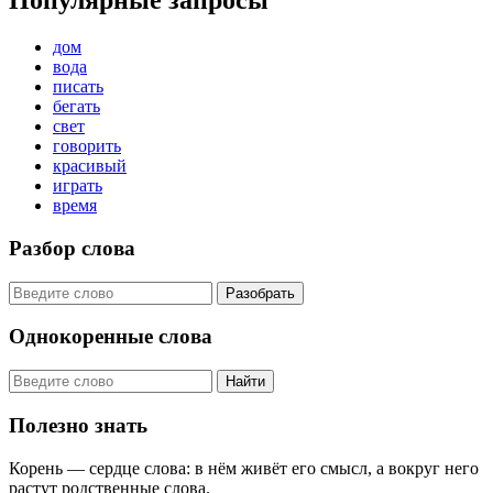
Популярные запросы
дом
вода
писать
бегать
свет
говорить
красивый
играть
время
Разбор слова
Разобрать
Однокоренные слова
Найти
Полезно знать
Корень — сердце слова: в нём живёт его смысл, а вокруг него
растут родственные слова.