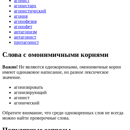
агонист
агонистарх
агонистический
агония
агонофезия
агонофет
антагонизм
антагонист
протагонист
Слова с омонимичными корнями
Важно!
Не являются однокоренными, омонимичные корни
имеют одинаковое написание, но разное лексическое
значение.
агонизировать
агонизирующий
агонист
агонический
Обратите внимание, что среди однокоренных слов не всегда
можно найти проверочные слова.