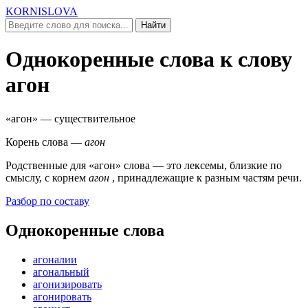
KORNISLOVA
Найти
Однокоренные слова к слову
агон
«агон»
— существительное
Корень слова —
агон
Родственные для
«агон»
слова — это лексемы, близкие по
смыслу, c корнем
агон
, принадлежащие к разным частям речи.
Разбор по составу
Однокоренные слова
агоналии
агональный
агонизировать
агонировать