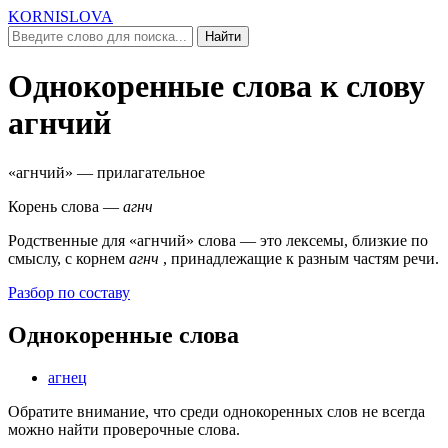
KORNISLOVA
Найти
Однокоренные слова к слову
агнчий
«агнчий»
— прилагательное
Корень слова —
агнч
Родственные для
«агнчий»
слова — это лексемы, близкие по
смыслу, c корнем
агнч
, принадлежащие к разным частям речи.
Разбор по составу
Однокоренные слова
агнец
Обратите внимание, что среди однокоренных слов не всегда
можно найти проверочные слова.