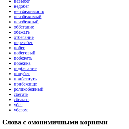
навыбег
недобег
неизбежимость
неизбежимый
неизбежный
оббегание
обежать
отбегание
перезабег
побег
побеговый
побежать
побежка
подбегание
полубег
прибегнуть
прибежище
роликобежный
сбегать
сбежать
убег
убегом
Слова с омонимичными корнями