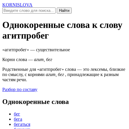
KORNISLOVA
Найти
Однокоренные слова к слову
агитпробег
«агитпробег»
— существительное
Корни слова —
агит, бег
Родственные для
«агитпробег»
слова — это лексемы, близкие
по смыслу, c корнями
агит, бег
, принадлежащие к разным
частям речи.
Разбор по составу
Однокоренные слова
бег
бега
бегаться