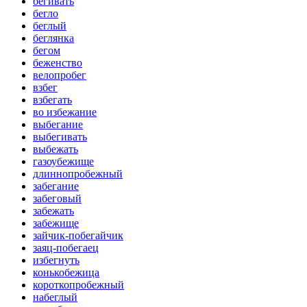
бегивать
бегло
беглый
беглянка
бегом
беженство
велопробег
взбег
взбегать
во избежание
выбегание
выбегивать
выбежать
газоубежище
длиннопробежный
забегание
забеговый
забежать
забежище
зайчик-побегайчик
заяц-побегаец
избегнуть
конькобежица
короткопробежный
набеглый