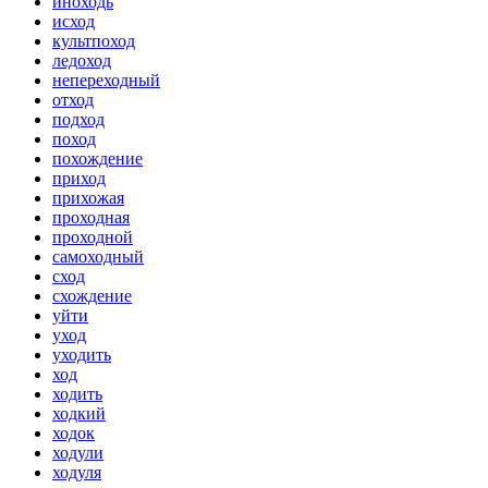
иноходь
исход
культпоход
ледоход
непереходный
отход
подход
поход
похождение
приход
прихожая
проходная
проходной
самоходный
сход
схождение
уйти
уход
уходить
ход
ходить
ходкий
ходок
ходули
ходуля