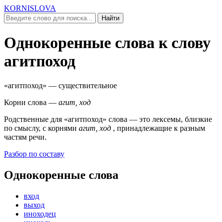
KORNISLOVA
Найти
Однокоренные слова к слову
агитпоход
«агитпоход»
— существительное
Корни слова —
агит, ход
Родственные для
«агитпоход»
слова — это лексемы, близкие
по смыслу, c корнями
агит, ход
, принадлежащие к разным
частям речи.
Разбор по составу
Однокоренные слова
вход
выход
иноходец