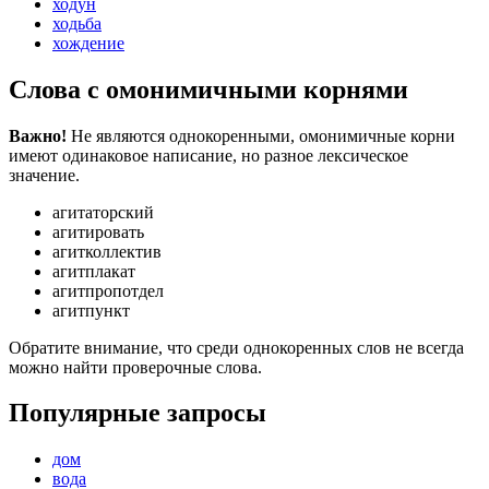
ходун
ходьба
хождение
Слова с омонимичными корнями
Важно!
Не являются однокоренными, омонимичные корни
имеют одинаковое написание, но разное лексическое
значение.
агитаторский
агитировать
агитколлектив
агитплакат
агитпропотдел
агитпункт
Обратите внимание, что среди однокоренных слов не всегда
можно найти проверочные слова.
Популярные запросы
дом
вода