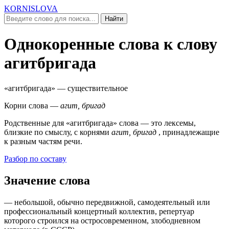
KORNISLOVA
Найти
Однокоренные слова к слову
агитбригада
«агитбригада»
— существительное
Корни слова —
агит, бригад
Родственные для
«агитбригада»
слова — это лексемы,
близкие по смыслу, c корнями
агит, бригад
, принадлежащие
к разным частям речи.
Разбор по составу
Значение слова
— небольшой, обычно передвижной, самодеятельный или
профессиональный концертный коллектив, репертуар
которого строился на остросовременном, злободневном