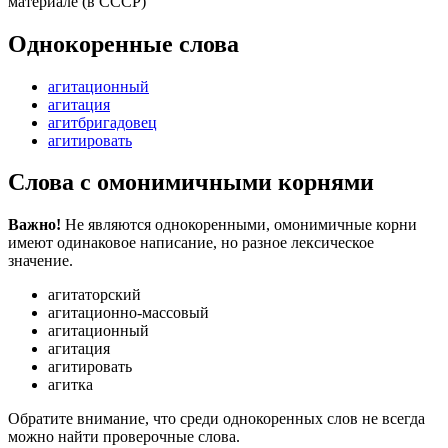
материале (
в СССР
)
Однокоренные слова
агитационный
агитация
агитбригадовец
агитировать
Слова с омонимичными корнями
Важно!
Не являются однокоренными, омонимичные корни
имеют одинаковое написание, но разное лексическое
значение.
агитаторский
агитационно-массовый
агитационный
агитация
агитировать
агитка
Обратите внимание, что среди однокоренных слов не всегда
можно найти проверочные слова.