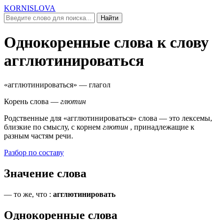
KORNISLOVA
Найти
Однокоренные слова к слову
агглютинироваться
«агглютинироваться»
— глагол
Корень слова —
глютин
Родственные для
«агглютинироваться»
слова — это лексемы,
близкие по смыслу, c корнем
глютин
, принадлежащие к
разным частям речи.
Разбор по составу
Значение слова
—
то же, что
:
агглютинировать
Однокоренные слова