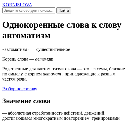
KORNISLOVA
Найти
Однокоренные слова к слову
автоматизм
«автоматизм»
— существительное
Корень слова —
автомат
Родственные для
«автоматизм»
слова — это лексемы, близкие
по смыслу, c корнем
автомат
, принадлежащие к разным
частям речи.
Разбор по составу
Значение слова
— абсолютная отработанность действий, движений,
достигающаяся многократным повторением, тренировками