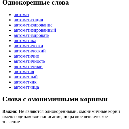
Однокоренные слова
автомат
автоматизация
автоматизирование
автоматизированный
автоматизировать
автоматика
автоматически
автоматический
автоматично
автоматичность
автоматичный
автоматия
автоматный
автоматчик
автоматчица
Слова с омонимичными корнями
Важно!
Не являются однокоренными, омонимичные корни
имеют одинаковое написание, но разное лексическое
значение.