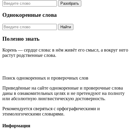
Разобрать
Однокоренные слова
Найти
Полезно знать
Корень — сердце слова: в нём живёт его смысл, а вокруг него
растут родственные слова.
KORNISLOVA
Поиск однокоренных и проверочных слов
Приведённые на сайте однокоренные и проверочные слова
даны в ознакомительных целях и не претендуют на полноту
или абсолютную лингвистическую достоверность.
Рекомендуется сверяться с орфографическими и
этимологическими словарями.
Информация