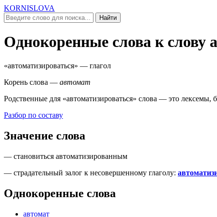
KORNISLOVA
Найти
Однокоренные слова к слову
«автоматизироваться»
— глагол
Корень слова —
автомат
Родственные для
«автоматизироваться»
слова — это лексемы, б
Разбор по составу
Значение слова
— становиться автоматизированным
—
страдательный залог к несовершенному глаголу
:
автоматиз
Однокоренные слова
автомат