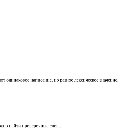
 одинаковое написание, но разное лексическое значение.
ожно найти проверочные слова.