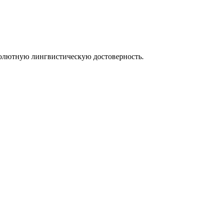
солютную лингвистическую достоверность.