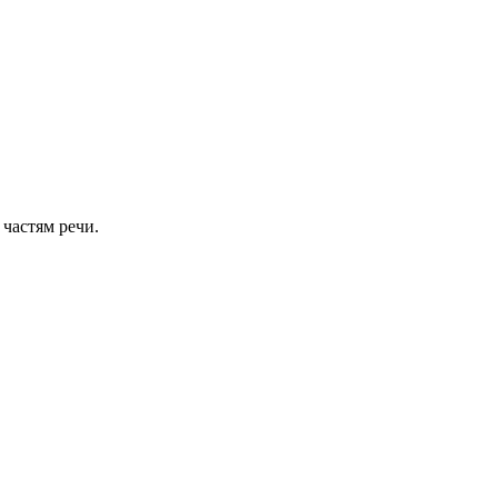
частям речи.