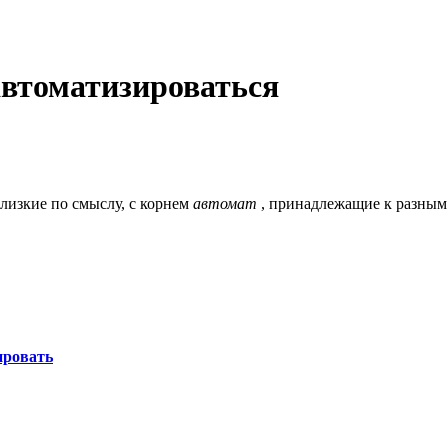
автоматизироваться
лизкие по смыслу, c корнем
автомат
, принадлежащие к разным 
ировать