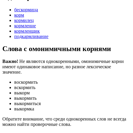
бескормица
корм
кормилец
кормление
кормленщик
подкармливание
Слова с омонимичными корнями
Важно!
Не являются однокоренными, омонимичные корни
имеют одинаковое написание, но разное лексическое
значение.
воскормить
вскормить
выкорм
выкормить
выкормиться
выкормка
Обратите внимание, что среди однокоренных слов не всегда
можно найти проверочные слова.