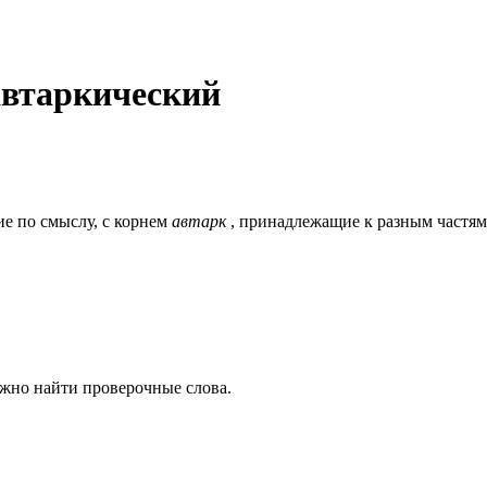
автаркический
ие по смыслу, c корнем
автарк
, принадлежащие к разным частям
ожно найти проверочные слова.